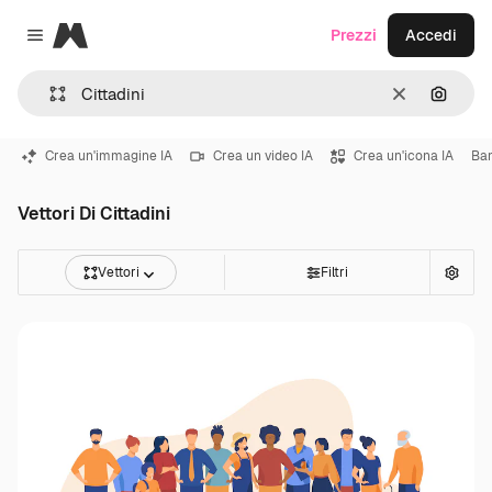
Magnific
Prezzi
Accedi
Close menu
Cancella
Cerca 
Crea un'immagine IA
Crea un video IA
Crea un'icona IA
Ba
Vettori Di Cittadini
Vettori
Filtri