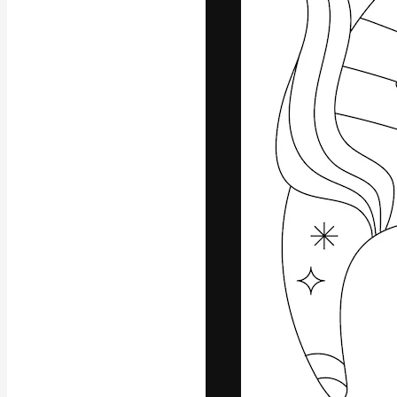
La piattaforma c
migliori lavori. 
creativi, impres
Italiano
Copyright © 2010