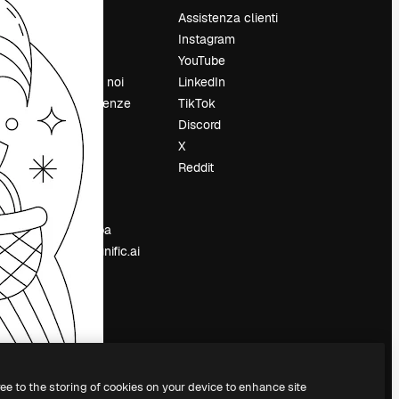
Prezzi
Assistenza clienti
Chi siamo
Instagram
Recensioni
YouTube
Lavora con noi
LinkedIn
Cerca tendenze
TikTok
Blog
Discord
Eventi
X
Slidesgo
Reddit
e
Vendi i tuoi
contenuti
Sala stampa
Cerchi magnific.ai
ree to the storing of cookies on your device to enhance site