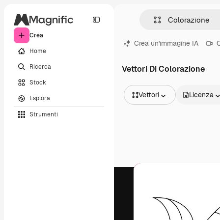
Crea
Crea un'immagine IA
C
Home
Ricerca
Vettori Di Colorazione
Stock
Vettori
Licenza
Esplora
Tutte le immagini
Strumenti
Vettori
Illustrazioni
Foto
PSD
Modelli
Mockup
Video
Clip video
Motion graphic
Modelli di video
Icone
Modelli 3D
Font