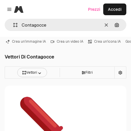
Magnific
Prezzi
Accedi
Close menu
Cancella
Cerca 
Crea un'immagine IA
Crea un video IA
Crea un'icona IA
Go
Vettori Di Contagocce
Vettori
Filtri