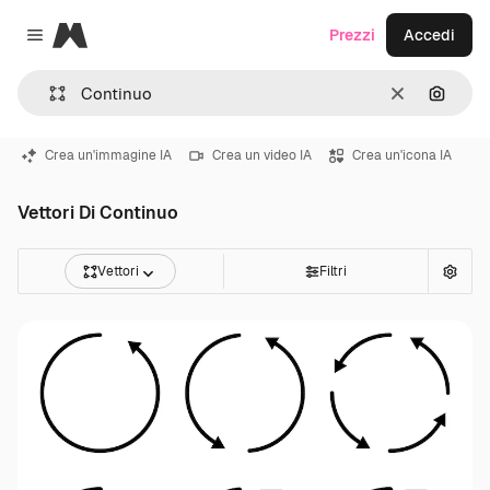
Magnific
Prezzi
Accedi
Close menu
Cancella
Cerca 
Crea un'immagine IA
Crea un video IA
Crea un'icona IA
Vettori Di Continuo
Vettori
Filtri