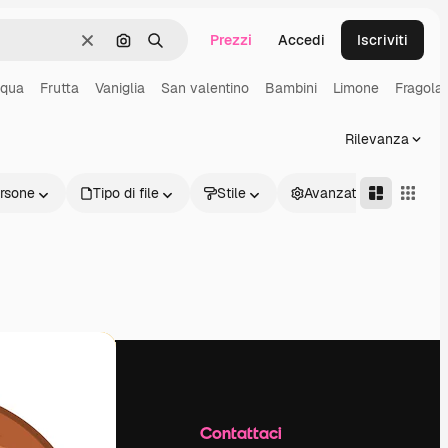
Prezzi
Accedi
Iscriviti
Cancella
Cerca per immagine
Ricerca
qua
Frutta
Vaniglia
San valentino
Bambini
Limone
Fragola
Rilevanza
rsone
Tipo di file
Stile
Avanzate
Azienda
Contattaci