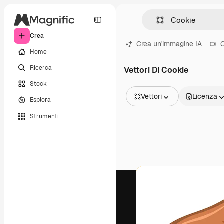
Crea
Crea un'immagine IA
C
Home
Ricerca
Vettori Di Cookie
Stock
Vettori
Licenza
Esplora
Tutte le immagini
Strumenti
Vettori
Illustrazioni
Foto
PSD
Modelli
Mockup
Video
Clip video
Motion graphic
Modelli di video
Icone
Modelli 3D
Font