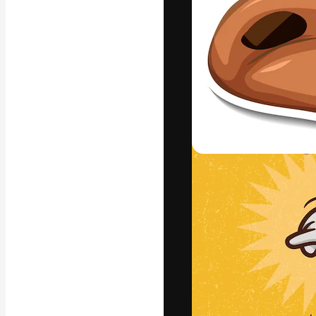
La piattaforma c
migliori lavori. 
creativi, impres
Italiano
Copyright © 2010