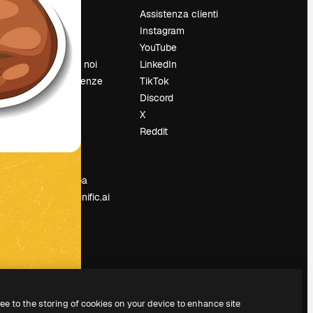
Prezzi
Assistenza clienti
Chi siamo
Instagram
Recensioni
YouTube
Lavora con noi
LinkedIn
Cerca tendenze
TikTok
Blog
Discord
Eventi
X
Slidesgo
Reddit
e
Vendi i tuoi
contenuti
Sala stampa
Cerchi magnific.ai
ree to the storing of cookies on your device to enhance site