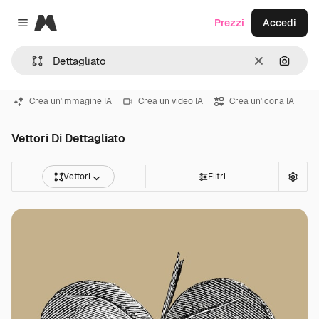
Magnific
Prezzi
Accedi
Close menu
Cancella
Cerca 
Crea un'immagine IA
Crea un video IA
Crea un'icona IA
Vettori Di Dettagliato
Vettori
Filtri