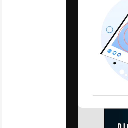
La piattaforma c
migliori lavori. 
creativi, impres
Italiano
Copyright © 2010