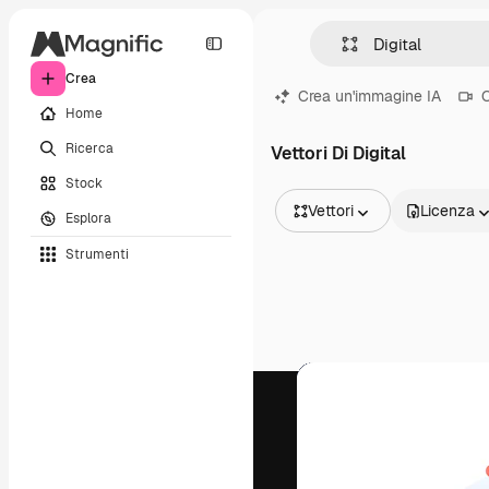
Crea
Crea un'immagine IA
C
Home
Ricerca
Vettori Di Digital
Stock
Vettori
Licenza
Esplora
Tutte le immagini
Strumenti
Vettori
Illustrazioni
Foto
PSD
Modelli
Mockup
Video
Clip video
Motion graphic
Modelli di video
Icone
Modelli 3D
Font