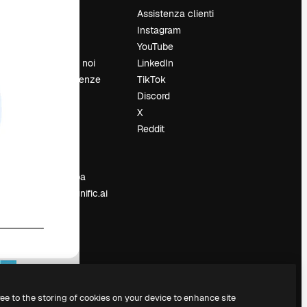
Prezzi
Assistenza clienti
Chi siamo
Instagram
Recensioni
YouTube
Lavora con noi
LinkedIn
Cerca tendenze
TikTok
Blog
Discord
Eventi
X
Slidesgo
Reddit
e
Vendi i tuoi
contenuti
Sala stampa
Cerchi magnific.ai
ree to the storing of cookies on your device to enhance site