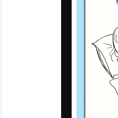
La piattaforma c
migliori lavori. 
creativi, impres
Italiano
Copyright © 2010