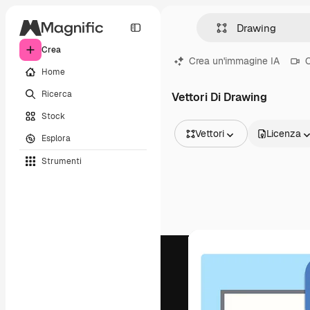
Crea
Crea un'immagine IA
C
Home
Ricerca
Vettori Di Drawing
Stock
Vettori
Licenza
Esplora
Tutte le immagini
Strumenti
Vettori
Illustrazioni
Foto
PSD
Modelli
Mockup
Video
Clip video
Motion graphic
Modelli di video
Icone
Modelli 3D
Font