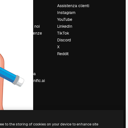
Prezzi
Assistenza clienti
Chi siamo
Instagram
Recensioni
YouTube
Lavora con noi
LinkedIn
Cerca tendenze
TikTok
Blog
Discord
Eventi
X
Slidesgo
Reddit
e
Vendi i tuoi
contenuti
Sala stampa
Cerchi magnific.ai
ree to the storing of cookies on your device to enhance site