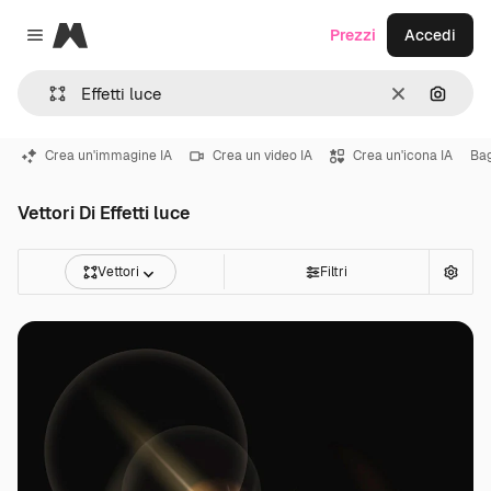
Magnific
Prezzi
Accedi
Close menu
Cancella
Cerca 
Crea un'immagine IA
Crea un video IA
Crea un'icona IA
Bag
Vettori Di Effetti luce
Vettori
Filtri