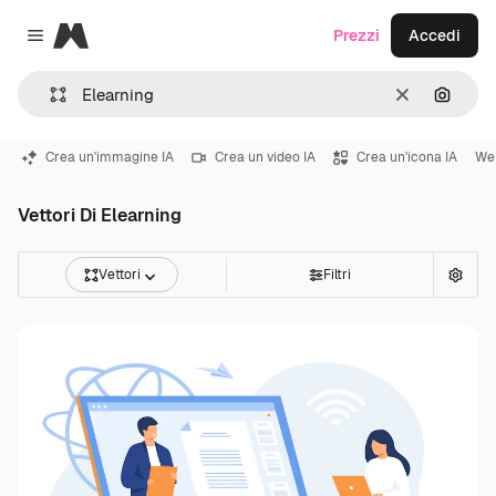
Magnific
Prezzi
Accedi
Close menu
Cancella
Cerca 
Crea un'immagine IA
Crea un video IA
Crea un'icona IA
We
Vettori Di Elearning
Vettori
Filtri