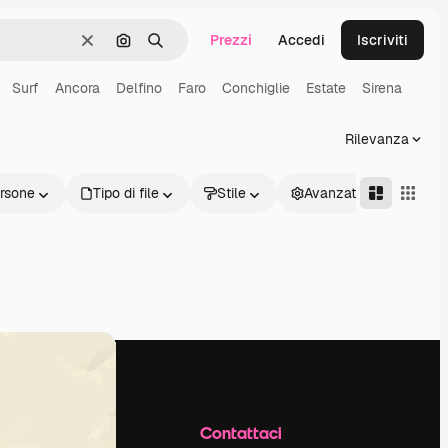
Prezzi
Accedi
Iscriviti
Cancella
Cerca per immagine
Ricerca
Surf
Ancora
Delfino
Faro
Conchiglie
Estate
Sirena
Rilevanza
rsone
Tipo di file
Stile
Avanzate
Azienda
Contattaci