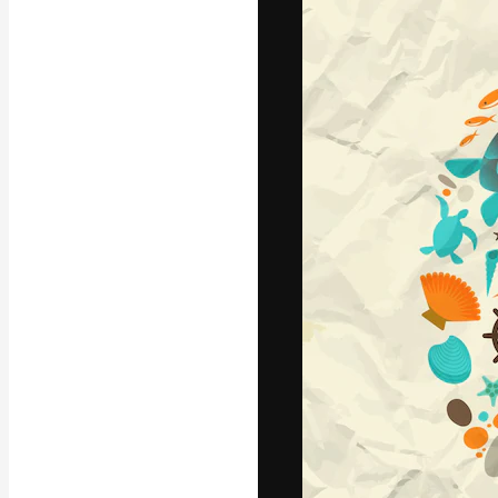
La piattaforma c
migliori lavori. 
creativi, impres
Italiano
Copyright © 2010