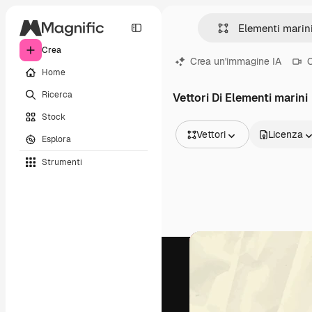
Crea
Crea un'immagine IA
C
Home
Ricerca
Vettori Di Elementi marini
Stock
Vettori
Licenza
Esplora
Tutte le immagini
Strumenti
Vettori
Illustrazioni
Foto
PSD
Modelli
Mockup
Video
Clip video
Motion graphic
Modelli di video
Icone
Modelli 3D
Font