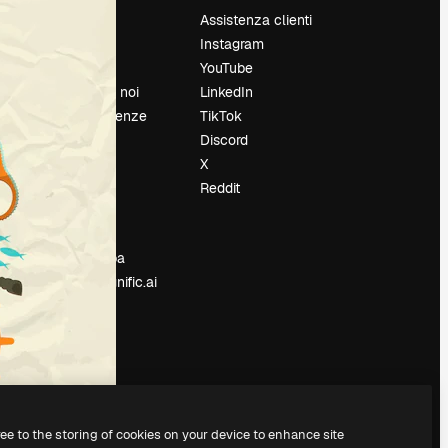
Prezzi
Assistenza clienti
Chi siamo
Instagram
Recensioni
YouTube
Lavora con noi
LinkedIn
Cerca tendenze
TikTok
Blog
Discord
Eventi
X
Slidesgo
Reddit
e
Vendi i tuoi
contenuti
Sala stampa
Cerchi magnific.ai
ree to the storing of cookies on your device to enhance site