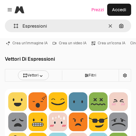
Magnific
Prezzi
Accedi
Close menu
Cancella
Cerca 
Crea un'immagine IA
Crea un video IA
Crea un'icona IA
Ci
Vettori Di Espressioni
Vettori
Filtri