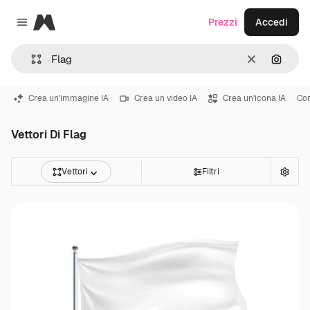
Magnific
Prezzi
Accedi
Close menu
Cancella
Cerca 
Crea un'immagine IA
Crea un video IA
Crea un'icona IA
Co
Vettori Di Flag
Vettori
Filtri