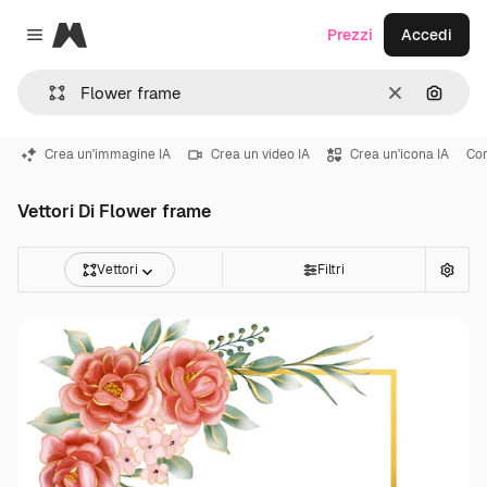
Magnific
Prezzi
Accedi
Close menu
Cancella
Cerca 
Crea un'immagine IA
Crea un video IA
Crea un'icona IA
Cor
Vettori Di Flower frame
Vettori
Filtri