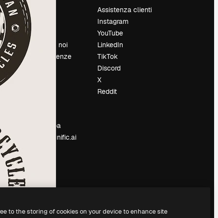
Prezzi
Assistenza clienti
Chi siamo
Instagram
Recensioni
YouTube
Lavora con noi
LinkedIn
Cerca tendenze
TikTok
Blog
Discord
Eventi
X
Slidesgo
Reddit
e
Vendi i tuoi
contenuti
Sala stampa
Cerchi magnific.ai
ree to the storing of cookies on your device to enhance site