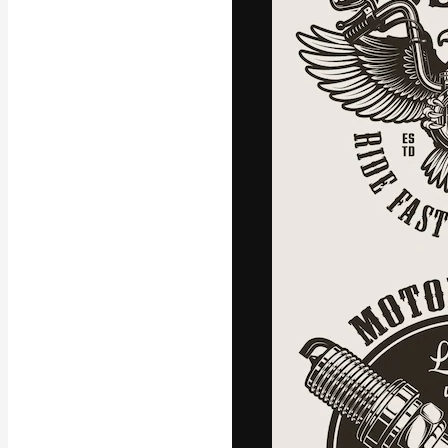
La piattaforma c
migliori lavori. 
creativi, impres
Italiano
Copyright © 2010