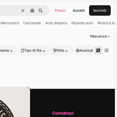
Prezzi
Accedi
Iscriviti
Cancella
Cerca per immagine
Ricerca
Meccanico
Cacciavite
Auto d'epoca
Ricambi auto
Ricarica bat
Rilevanza
rsone
Tipo di file
Stile
Avanzate
Azienda
Contattaci