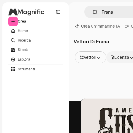
Crea
Crea un'immagine IA
C
Home
Ricerca
Vettori Di Frana
Stock
Vettori
Licenza
Esplora
Tutte le immagini
Strumenti
Vettori
Illustrazioni
Foto
PSD
Modelli
Mockup
Video
Clip video
Motion graphic
Modelli di video
Icone
Modelli 3D
Font