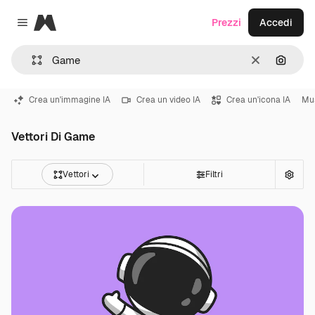
Magnific
Prezzi
Accedi
Close menu
Cancella
Cerca 
Crea un'immagine IA
Crea un video IA
Crea un'icona IA
Mu
Vettori Di Game
Vettori
Filtri