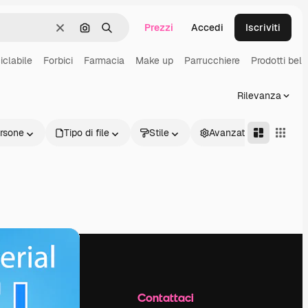
Prezzi
Accedi
Iscriviti
Cancella
Cerca per immagine
Ricerca
iclabile
Forbici
Farmacia
Make up
Parrucchiere
Prodotti bel
Rilevanza
rsone
Tipo di file
Stile
Avanzate
Azienda
Contattaci