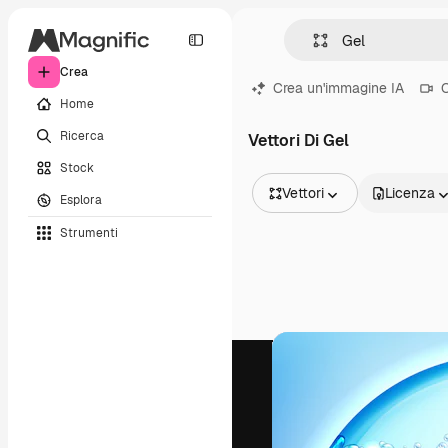
Crea
Crea un'immagine IA
C
Home
Ricerca
Vettori Di Gel
Stock
Vettori
Licenza
Esplora
Tutte le immagini
Strumenti
Vettori
Illustrazioni
Foto
PSD
Modelli
Mockup
Video
Clip video
Motion graphic
Modelli di video
Icone
Modelli 3D
Font