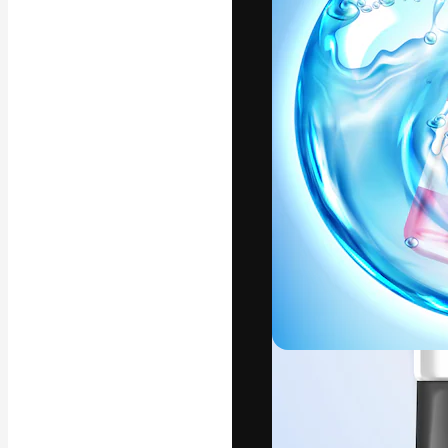
La piattaforma c
migliori lavori. 
creativi, impres
Italiano
Copyright © 2010