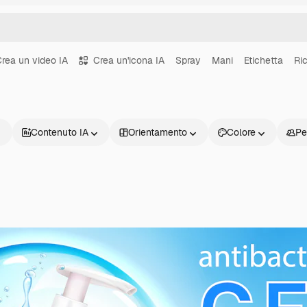
rea un video IA
Crea un'icona IA
Spray
Mani
Etichetta
Ric
Contenuto IA
Orientamento
Colore
Pe
Prodotti
Inizia