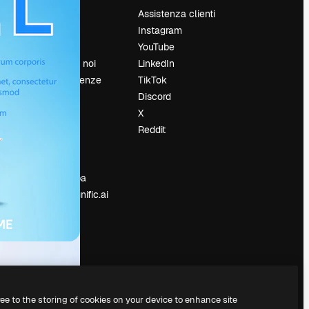
Prezzi
Assistenza clienti
Chi siamo
Instagram
Recensioni
YouTube
Lavora con noi
LinkedIn
Cerca tendenze
TikTok
Blog
Discord
Eventi
X
Slidesgo
Reddit
e
Vendi i tuoi
contenuti
Sala stampa
Cerchi magnific.ai
ree to the storing of cookies on your device to enhance site