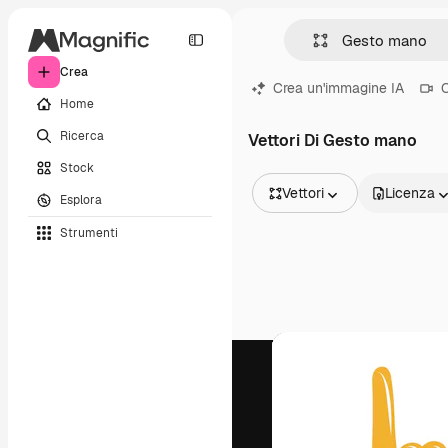
Crea
Crea un'immagine IA
C
Home
Ricerca
Vettori Di Gesto mano
Stock
Vettori
Licenza
Esplora
Tutte le immagini
Strumenti
Vettori
Illustrazioni
Foto
PSD
Modelli
Mockup
Video
Clip video
Motion graphic
Modelli di video
Icone
Modelli 3D
Font