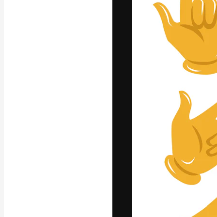
La piattaforma c
migliori lavori. 
creativi, impres
Italiano
Copyright © 2010