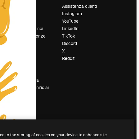
Prezzi
Assistenza clienti
Chi siamo
Instagram
Recensioni
YouTube
Lavora con noi
LinkedIn
Cerca tendenze
TikTok
Blog
Discord
Eventi
X
Slidesgo
Reddit
e
Vendi i tuoi
contenuti
Sala stampa
Cerchi magnific.ai
ree to the storing of cookies on your device to enhance site