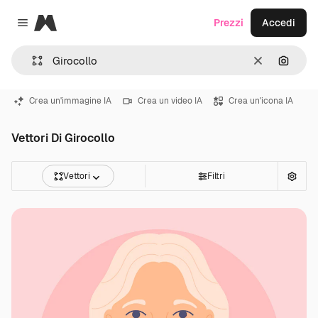
Magnific
Prezzi
Accedi
Close menu
Cancella
Cerca 
Crea un'immagine IA
Crea un video IA
Crea un'icona IA
Vettori Di Girocollo
Vettori
Filtri