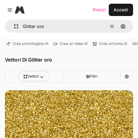
Magnific
Prezzi
Accedi
Close menu
Cancella
Cerca 
Crea un'immagine IA
Crea un video IA
Crea un'icona IA
Gli
Vettori Di Glitter oro
Vettori
Filtri