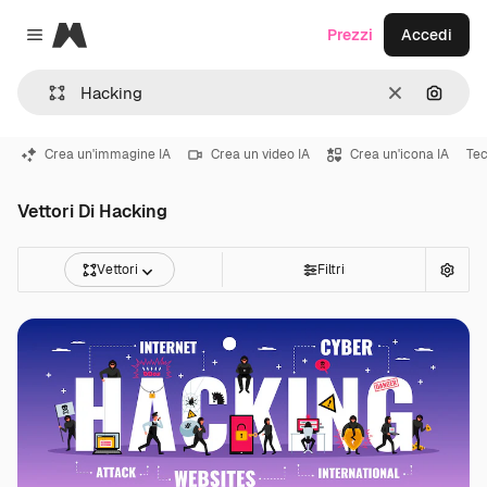
Magnific
Prezzi
Accedi
Close menu
Cancella
Cerca 
Crea un'immagine IA
Crea un video IA
Crea un'icona IA
Tec
Vettori Di Hacking
Vettori
Filtri