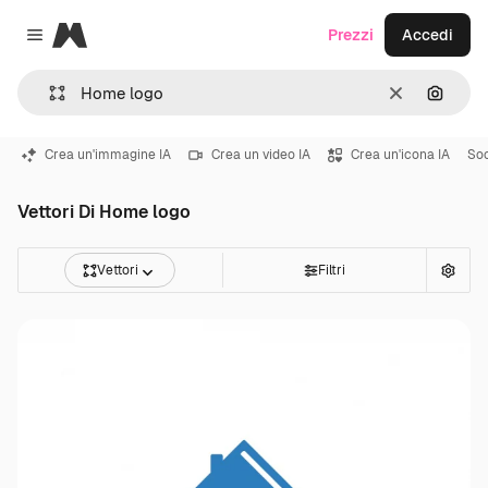
Magnific
Prezzi
Accedi
Close menu
Cancella
Cerca 
Crea un'immagine IA
Crea un video IA
Crea un'icona IA
Soc
Vettori Di Home logo
Vettori
Filtri