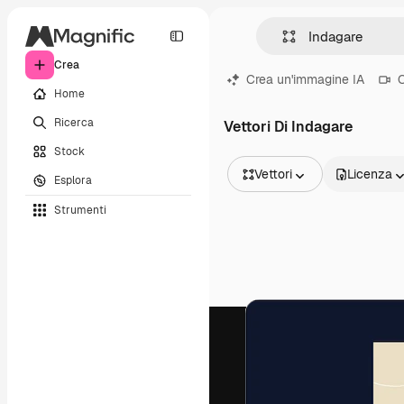
Crea
Crea un'immagine IA
C
Home
Ricerca
Vettori Di Indagare
Stock
Vettori
Licenza
Esplora
Tutte le immagini
Strumenti
Vettori
Illustrazioni
Foto
PSD
Modelli
Mockup
Video
Clip video
Motion graphic
Modelli di video
Icone
Modelli 3D
Font