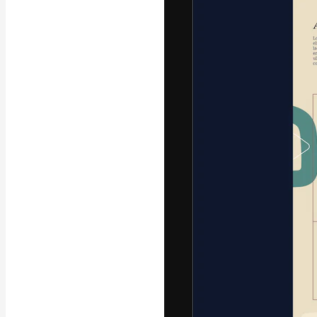
La piattaforma c
migliori lavori. 
creativi, impres
Italiano
Copyright © 2010