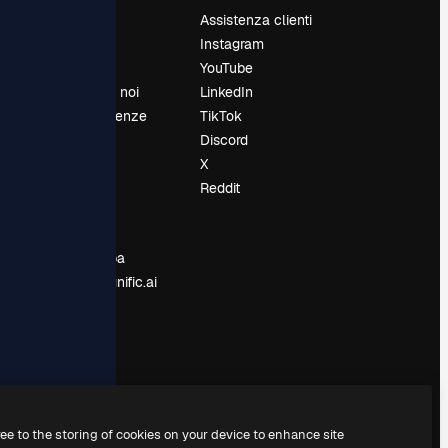
Prezzi
Assistenza clienti
Chi siamo
Instagram
Recensioni
YouTube
Lavora con noi
LinkedIn
Cerca tendenze
TikTok
Blog
Discord
Eventi
X
Slidesgo
Reddit
e
Vendi i tuoi
contenuti
Sala stampa
Cerchi magnific.ai
ree to the storing of cookies on your device to enhance site