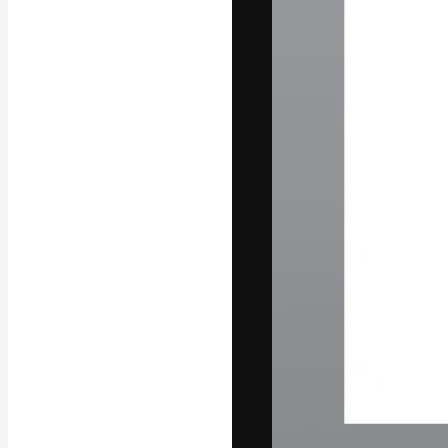
La piattaforma c
migliori lavori. 
creativi, impres
Italiano
Copyright © 2010