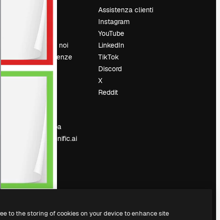
Prezzi
Assistenza clienti
Chi siamo
Instagram
Recensioni
YouTube
Lavora con noi
LinkedIn
Cerca tendenze
TikTok
Blog
Discord
Eventi
X
Slidesgo
Reddit
e
Vendi i tuoi
contenuti
Sala stampa
Cerchi magnific.ai
ree to the storing of cookies on your device to enhance site