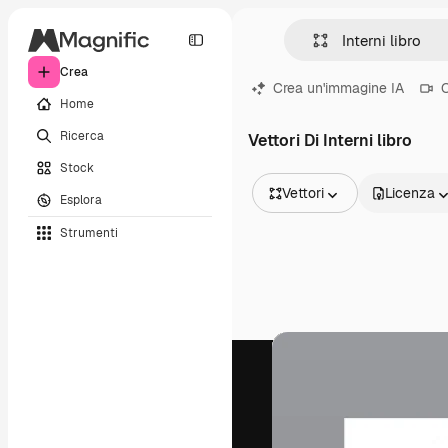
Crea
Crea un'immagine IA
C
Home
Ricerca
Vettori Di Interni libro
Stock
Vettori
Licenza
Esplora
Tutte le immagini
Strumenti
Vettori
Illustrazioni
Foto
PSD
Modelli
Mockup
Video
Clip video
Motion graphic
Modelli di video
Icone
Modelli 3D
Font