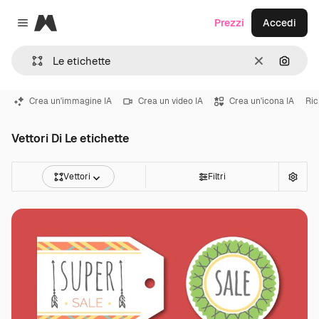
Magnific
Prezzi
Accedi
Close menu
Cancella
Cerca 
Crea un'immagine IA
Crea un video IA
Crea un'icona IA
Ric
Vettori Di Le etichette
Vettori
Filtri