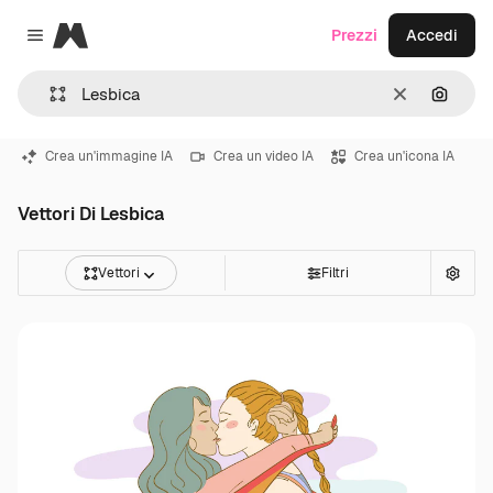
Magnific
Prezzi
Accedi
Close menu
Cancella
Cerca 
Crea un'immagine IA
Crea un video IA
Crea un'icona IA
Vettori Di Lesbica
Vettori
Filtri