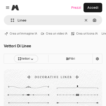
Magnific
Prezzi
Accedi
Close menu
Cancella
Cerca 
Crea un'immagine IA
Crea un video IA
Crea un'icona IA
Lin
Vettori Di Linee
Vettori
Filtri