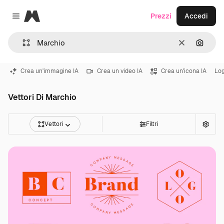
Magnific
Prezzi
Accedi
Close menu
Cancella
Cerca 
Crea un'immagine IA
Crea un video IA
Crea un'icona IA
Lo
Vettori Di Marchio
Vettori
Filtri