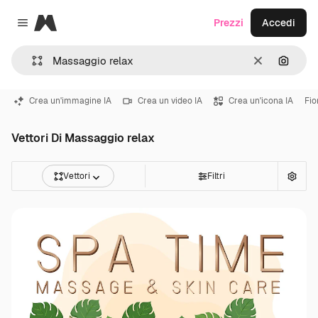
Magnific
Prezzi
Accedi
Close menu
Cancella
Cerca 
Crea un'immagine IA
Crea un video IA
Crea un'icona IA
Fio
Vettori Di Massaggio relax
Vettori
Filtri