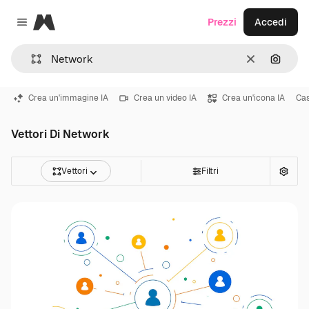
Magnific
Prezzi
Accedi
Close menu
Cancella
Cerca 
Crea un'immagine IA
Crea un video IA
Crea un'icona IA
Ca
Vettori Di Network
Vettori
Filtri