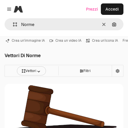
Magnific
Prezzi
Accedi
Close menu
Cancella
Cerca 
Crea un'immagine IA
Crea un video IA
Crea un'icona IA
Fre
Vettori Di Norme
Vettori
Filtri