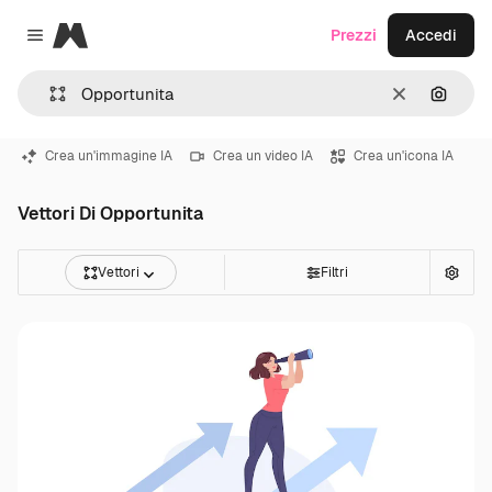
Magnific
Prezzi
Accedi
Close menu
Cancella
Cerca 
Crea un'immagine IA
Crea un video IA
Crea un'icona IA
Vettori Di Opportunita
Vettori
Filtri