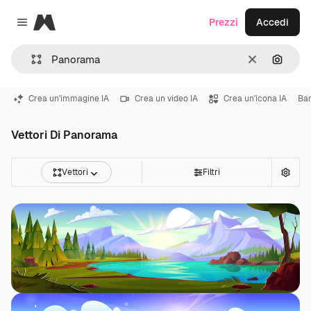
Magnific
Prezzi
Accedi
Close menu
Cancella
Cerca 
Crea un'immagine IA
Crea un video IA
Crea un'icona IA
Ba
Vettori Di Panorama
Vettori
Filtri