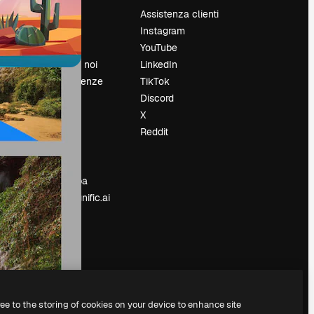
Prezzi
Assistenza clienti
Chi siamo
Instagram
Recensioni
YouTube
Lavora con noi
LinkedIn
Cerca tendenze
TikTok
Blog
Discord
Eventi
X
Slidesgo
Reddit
e
Vendi i tuoi
contenuti
Sala stampa
Cerchi magnific.ai
ree to the storing of cookies on your device to enhance site