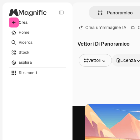
Crea
Crea un'immagine IA
C
Home
Ricerca
Vettori Di Panoramico
Stock
Vettori
Licenza
Esplora
Tutte le immagini
Strumenti
Vettori
Illustrazioni
Foto
PSD
Modelli
Mockup
Video
Clip video
Motion graphic
Modelli di video
Icone
Modelli 3D
Font