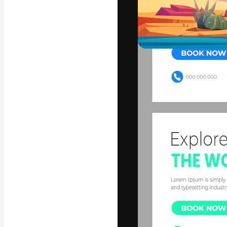
La piattaforma c
migliori lavori. 
creativi, impres
Italiano
Copyright © 2010