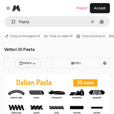
Magnific
Prezzi
Accedi
Close menu
Cancella
Cerca 
Crea un'immagine IA
Crea un video IA
Crea un'icona IA
Ba
Vettori Di Pasta
Vettori
Filtri