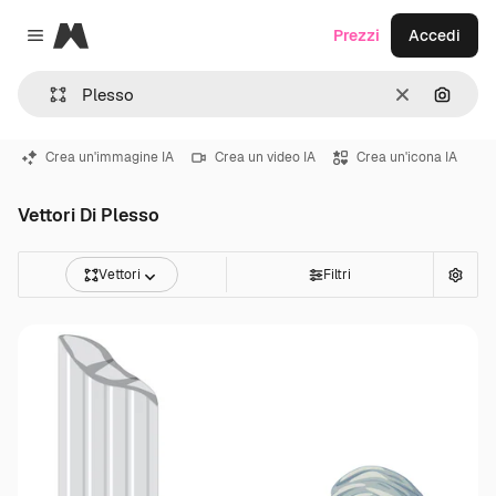
Magnific
Prezzi
Accedi
Close menu
Cancella
Cerca 
Crea un'immagine IA
Crea un video IA
Crea un'icona IA
Vettori Di Plesso
Vettori
Filtri