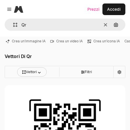
Magnific
Prezzi
Accedi
Close menu
Cancella
Cerca 
Crea un'immagine IA
Crea un video IA
Crea un'icona IA
Ca
Vettori Di Qr
Vettori
Filtri