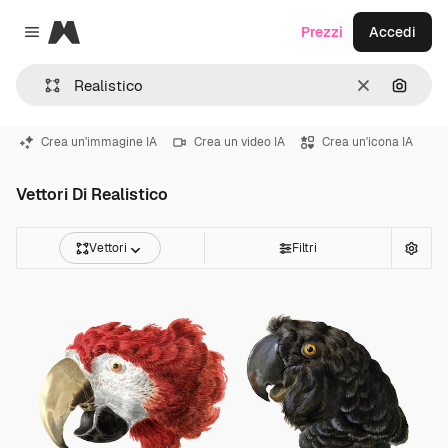
Magnific
Prezzi
Accedi
Close menu
Cancella
Cerca 
Crea un'immagine IA
Crea un video IA
Crea un'icona IA
Vettori Di Realistico
Vettori
Filtri