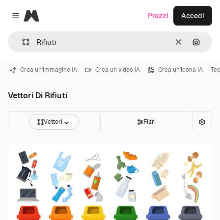
Magnific
Prezzi
Accedi
Close menu
Cancella
Cerca 
Crea un'immagine IA
Crea un video IA
Crea un'icona IA
Tec
Vettori Di Rifiuti
Vettori
Filtri