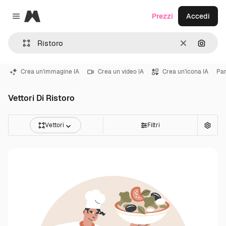
Magnific
Prezzi
Accedi
Close menu
Cancella
Cerca 
Crea un'immagine IA
Crea un video IA
Crea un'icona IA
Par
Vettori Di Ristoro
Vettori
Filtri