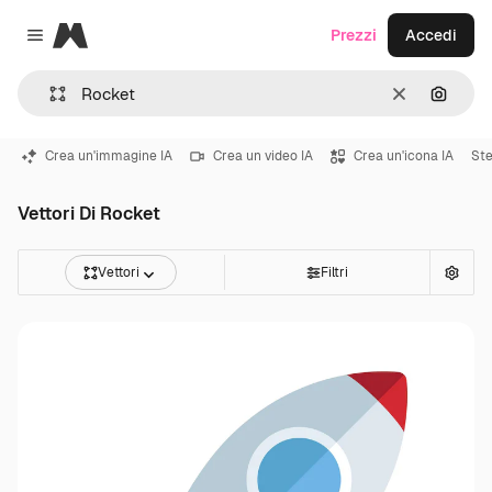
Magnific
Prezzi
Accedi
Close menu
Cancella
Cerca 
Crea un'immagine IA
Crea un video IA
Crea un'icona IA
Ste
Vettori Di Rocket
Vettori
Filtri