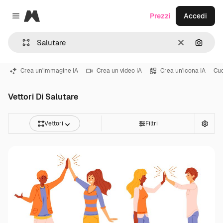
Magnific
Prezzi
Accedi
Close menu
Cancella
Cerca 
Crea un'immagine IA
Crea un video IA
Crea un'icona IA
Cu
Vettori Di Salutare
Vettori
Filtri