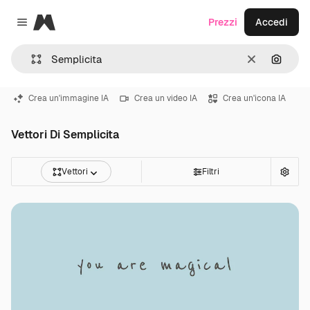
Magnific
Prezzi
Accedi
Close menu
Cancella
Cerca 
Crea un'immagine IA
Crea un video IA
Crea un'icona IA
Vettori Di Semplicita
Vettori
Filtri