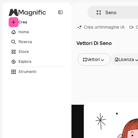
Crea
Crea un'immagine IA
C
Home
Ricerca
Vettori Di Seno
Stock
Vettori
Licenza
Esplora
Tutte le immagini
Strumenti
Vettori
Illustrazioni
Foto
PSD
Modelli
Mockup
Video
Clip video
Motion graphic
Modelli di video
Icone
Modelli 3D
Font