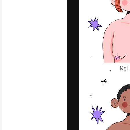
La piattaforma c
migliori lavori. 
creativi, impres
Italiano
Copyright © 2010