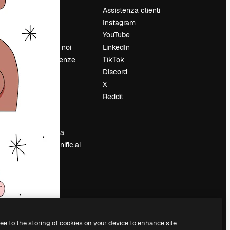
Prezzi
Assistenza clienti
Chi siamo
Instagram
Recensioni
YouTube
Lavora con noi
LinkedIn
Cerca tendenze
TikTok
Blog
Discord
Eventi
X
Slidesgo
Reddit
e
Vendi i tuoi
contenuti
Sala stampa
Cerchi magnific.ai
ree to the storing of cookies on your device to enhance site