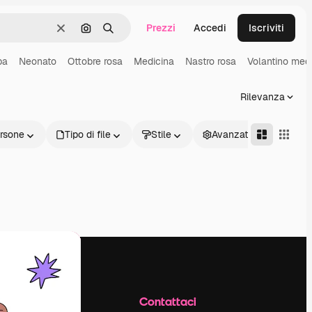
Prezzi
Accedi
Iscriviti
Cancella
Cerca per immagine
Ricerca
pa
Neonato
Ottobre rosa
Medicina
Nastro rosa
Volantino med
Rilevanza
rsone
Tipo di file
Stile
Avanzate
Azienda
Contattaci