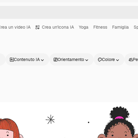
rea un video IA
Crea un'icona IA
Yoga
Fitness
Famiglia
S
Contenuto IA
Orientamento
Colore
Pe
Prodotti
Inizia