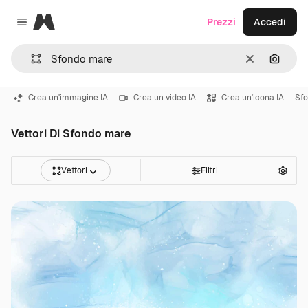
Magnific
Prezzi
Accedi
Close menu
Cancella
Cerca 
Crea un'immagine IA
Crea un video IA
Crea un'icona IA
Sfo
Vettori Di Sfondo mare
Vettori
Filtri