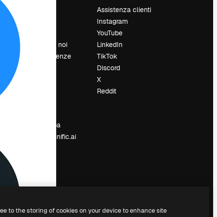
Prezzi
Assistenza clienti
Chi siamo
Instagram
Recensioni
YouTube
Lavora con noi
LinkedIn
Cerca tendenze
TikTok
Blog
Discord
Eventi
X
Slidesgo
Reddit
e
Vendi i tuoi
contenuti
Sala stampa
Cerchi magnific.ai
ree to the storing of cookies on your device to enhance site