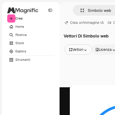
Crea
Crea un'immagine IA
C
Home
Ricerca
Vettori Di Simbolo web
Stock
Vettori
Licenza
Esplora
Tutte le immagini
Strumenti
Vettori
Illustrazioni
Foto
PSD
Modelli
Mockup
Video
Clip video
Motion graphic
Modelli di video
Icone
Modelli 3D
Font