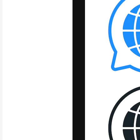
La piattaforma c
migliori lavori. 
creativi, impres
Italiano
Copyright © 2010