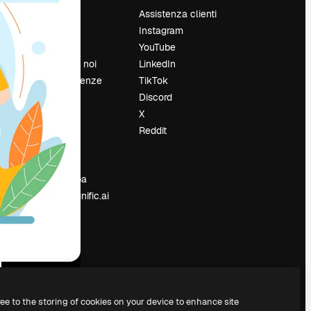
Prezzi
Assistenza clienti
Chi siamo
Instagram
Recensioni
YouTube
Lavora con noi
LinkedIn
Cerca tendenze
TikTok
Blog
Discord
Eventi
X
Slidesgo
Reddit
e
Vendi i tuoi
contenuti
Sala stampa
Cerchi magnific.ai
ree to the storing of cookies on your device to enhance site