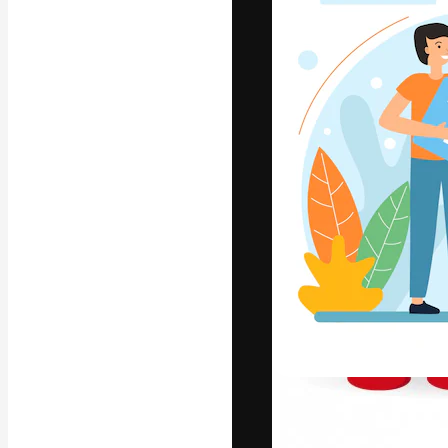
La piattaforma c
migliori lavori. 
creativi, impres
Italiano
Copyright © 2010