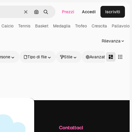
Prezzi
Accedi
Iscriviti
Cancella
Cerca per immagine
Ricerca
Calcio
Tennis
Basket
Medaglia
Trofeo
Crescita
Pallavolo
Rilevanza
rsone
Tipo di file
Stile
Avanzate
Azienda
Contattaci