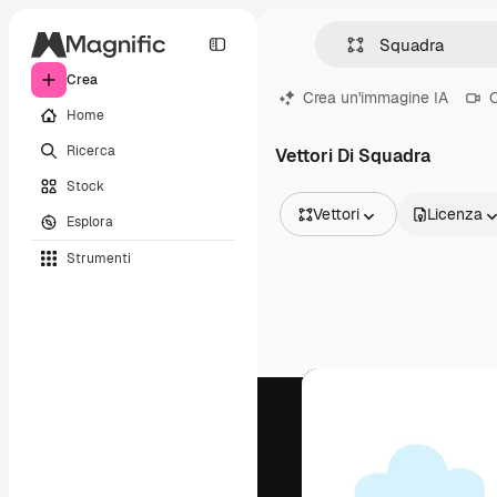
Crea
Crea un'immagine IA
C
Home
Ricerca
Vettori Di Squadra
Stock
Vettori
Licenza
Esplora
Tutte le immagini
Strumenti
Vettori
Illustrazioni
Foto
PSD
Modelli
Mockup
Video
Clip video
Motion graphic
Modelli di video
Icone
Modelli 3D
Font