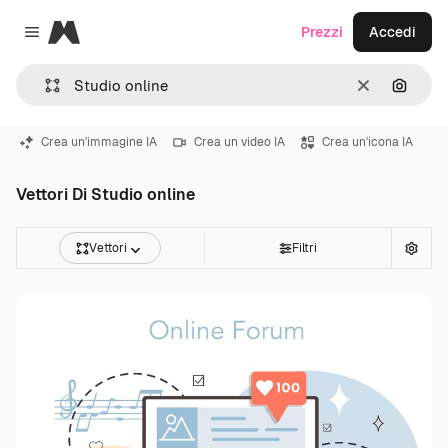
Magnific
Prezzi
Accedi
Close menu
Cancella
Cerca 
Crea un'immagine IA
Crea un video IA
Crea un'icona IA
Vettori Di Studio online
Vettori
Filtri