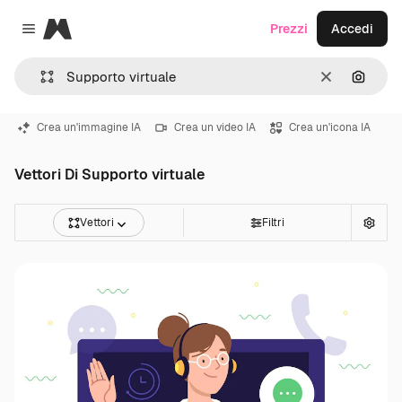
Magnific
Prezzi
Accedi
Close menu
Cancella
Cerca 
Crea un'immagine IA
Crea un video IA
Crea un'icona IA
Vettori Di Supporto virtuale
Vettori
Filtri