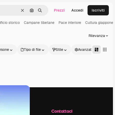
Prezzi
Accedi
Iscriviti
Cancella
Cerca per immagine
Ricerca
ificio storico
Campane tibetane
Pace interiore
Cultura giappone
Rilevanza
rsone
Tipo di file
Stile
Avanzate
Azienda
Contattaci