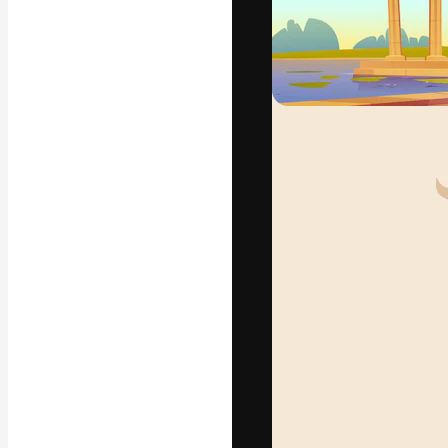
La piattaforma c
migliori lavori. 
creativi, impres
Italiano
Copyright © 2010