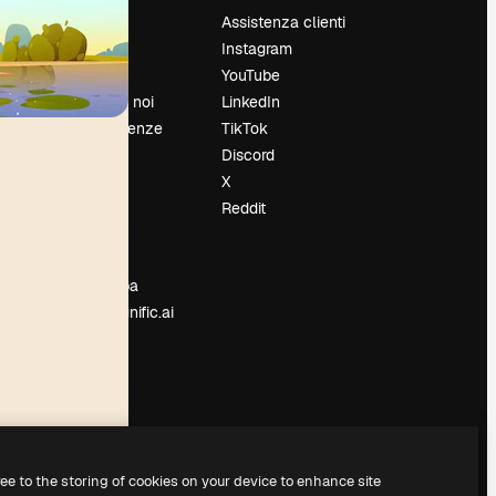
Prezzi
Assistenza clienti
Chi siamo
Instagram
Recensioni
YouTube
Lavora con noi
LinkedIn
Cerca tendenze
TikTok
Blog
Discord
Eventi
X
Slidesgo
Reddit
e
Vendi i tuoi
contenuti
Sala stampa
Cerchi magnific.ai
ree to the storing of cookies on your device to enhance site