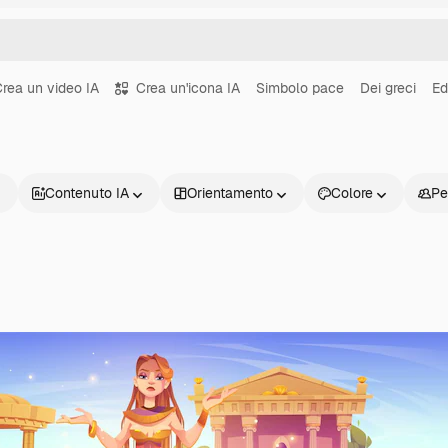
rea un video IA
Crea un'icona IA
Simbolo pace
Dei greci
Ed
Contenuto IA
Orientamento
Colore
Pe
Prodotti
Inizia