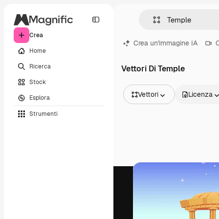
Crea
Crea un'immagine IA
C
Home
Ricerca
Vettori Di Temple
Stock
Vettori
Licenza
Esplora
Tutte le immagini
Strumenti
Vettori
Illustrazioni
Foto
PSD
Modelli
Mockup
Video
Clip video
Motion graphic
Modelli di video
Icone
Modelli 3D
Font